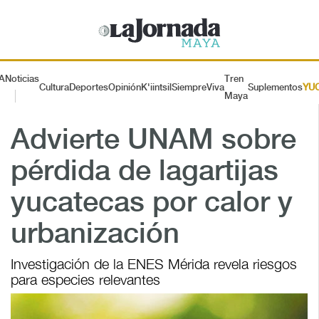
A
Noticias
Tren
Cultura
Deportes
Opinión
K'iintsil
SiempreViva
Suplementos
YU
Maya
Advierte UNAM sobre
pérdida de lagartijas
yucatecas por calor y
urbanización
Investigación de la ENES Mérida revela riesgos
para especies relevantes