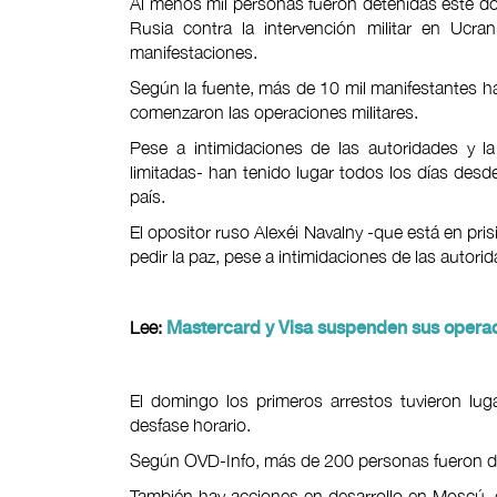
Al menos mil personas fueron detenidas este dom
Rusia contra la intervención militar en Ucra
manifestaciones.
Según la fuente, más de 10 mil manifestantes h
comenzaron las operaciones militares.
Pese a intimidaciones de las autoridades y l
limitadas- han tenido lugar todos los días des
país.
El opositor ruso Alexéi Navalny -que está en prisi
pedir la paz, pese a intimidaciones de las autori
Lee:
Mastercard y Visa suspenden sus opera
El domingo los primeros arrestos tuvieron luga
desfase horario.
Según OVD-Info, más de 200 personas fueron de
También hay acciones en desarrollo en Moscú, 