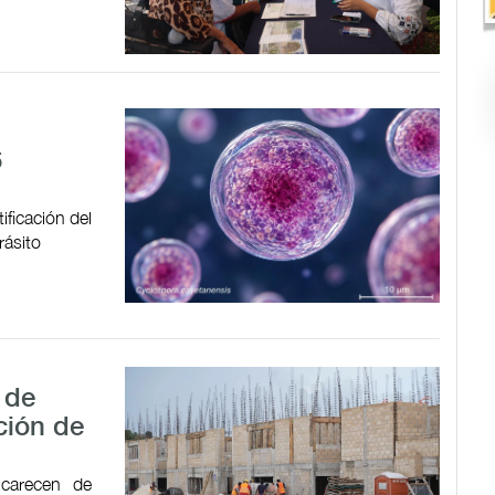
6
ificación del
rásito
 de
ción de
 carecen de