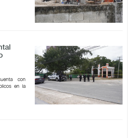
ntal
o
cuenta con
blicos en la