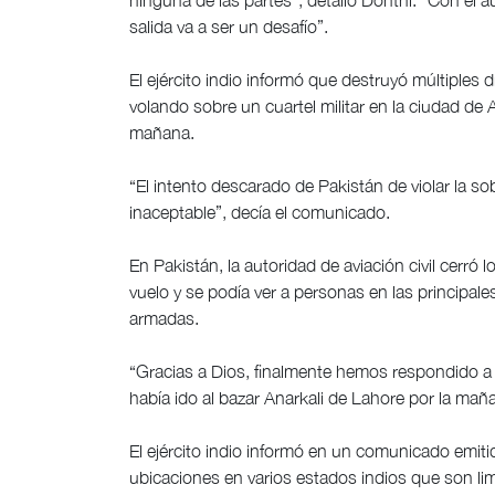
ninguna de las partes”, detalló Donthi. “Con el 
salida va a ser un desafío”.
El ejército indio informó que destruyó múltiples
volando sobre un cuartel militar en la ciudad de 
mañana.
“El intento descarado de Pakistán de violar la sob
inaceptable”, decía el comunicado.
En Pakistán, la autoridad de aviación civil cerró
vuelo y se podía ver a personas en las principa
armadas.
“Gracias a Dios, finalmente hemos respondido a
había ido al bazar Anarkali de Lahore por la mañ
El ejército indio informó en un comunicado emiti
ubicaciones en varios estados indios que son lim