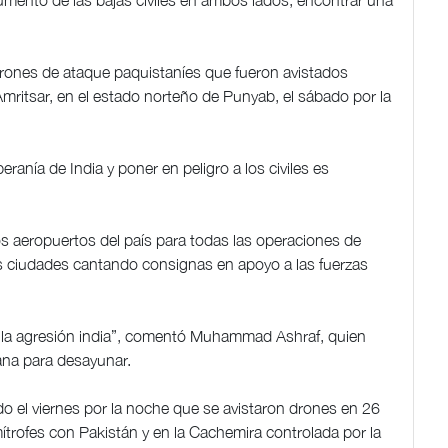
aumento de las bajas civiles en ambos lados, encontrar una
 drones de ataque paquistaníes que fueron avistados
Amritsar, en el estado norteño de Punyab, el sábado por la
eranía de India y poner en peligro a los civiles es
 los aeropuertos del país para todas las operaciones de
les ciudades cantando consignas en apoyo a las fuerzas
 la agresión india”, comentó Muhammad Ashraf, quien
ana para desayunar.
do el viernes por la noche que se avistaron drones en 26
ítrofes con Pakistán y en la Cachemira controlada por la