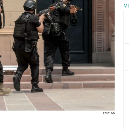
M
Foto: Ap