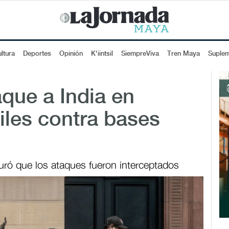
ltura
Deportes
Opinión
K'iintsil
SiempreViva
Tren Maya
Suple
aque a India en
siles contra bases
uró que los ataques fueron interceptados