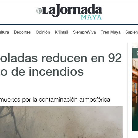
ltura
Deportes
Opinión
K'iintsil
SiempreViva
Tren Maya
Suple
oladas reducen en 92
go de incendios
muertes por la contaminación atmosférica