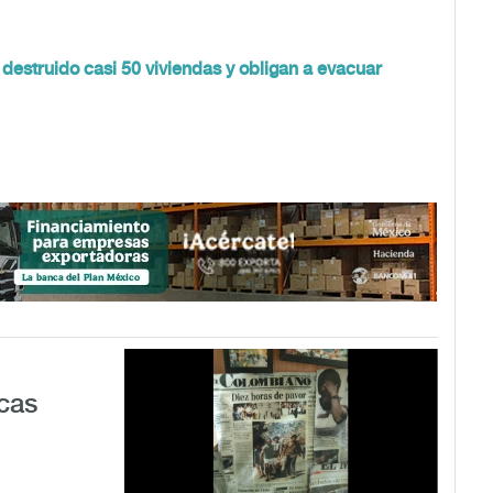
 destruido casi 50 viviendas y obligan a evacuar
cas