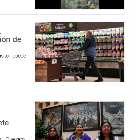
a
ión de
ásito puede
ete
, Guerrero,