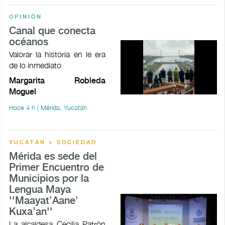
OPINIÓN
Canal que conecta
océanos
Valorar la historia en le era
de lo inmediato
Margarita Robleda
Moguel
Hace 4 h | Mérida, Yucatán
YUCATÁN > SOCIEDAD
Mérida es sede del
Primer Encuentro de
Municipios por la
Lengua Maya
''Maayat’Aane’
Kuxa’an''
La alcaldesa Cecilia Patrón