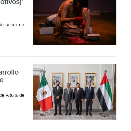
tivos)’
ada sobre un
rrollo
e
de Altura de