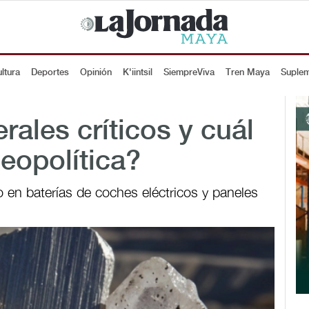
ltura
Deportes
Opinión
K'iintsil
SiempreViva
Tren Maya
Suple
rales críticos y cuál
geopolítica?
en baterías de coches eléctricos y paneles