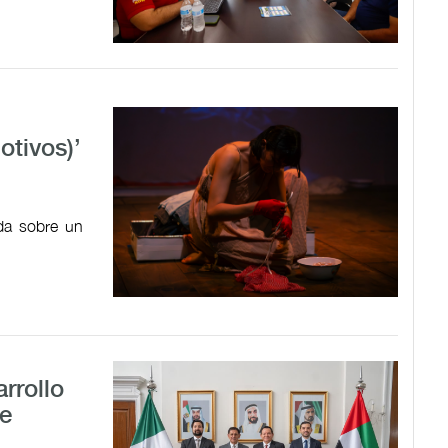
tivos)’
ada sobre un
rrollo
e