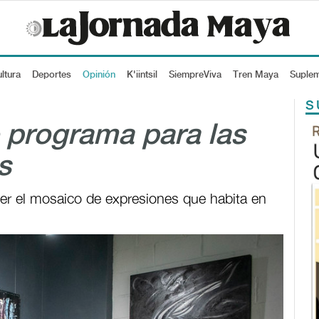
ltura
Deportes
Opinión
K'iintsil
SiempreViva
Tren Maya
Suple
S
 programa para las
s
er el mosaico de expresiones que habita en