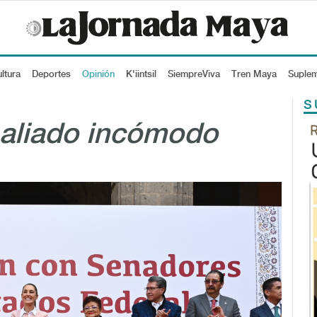
ltura
Deportes
Opinión
K'iintsil
SiempreViva
Tren Maya
Suple
S
 aliado incómodo