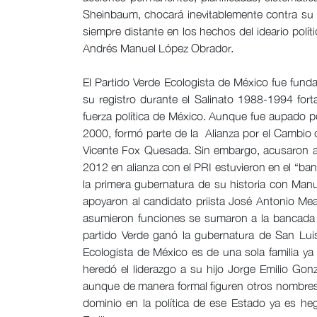
Sheinbaum, chocará inevitablemente contra su 
siempre distante en los hechos del ideario pol
Andrés Manuel López Obrador.
El Partido Verde Ecologista de México fue fund
su registro durante el Salinato 1988-1994 fort
fuerza política de México. Aunque fue aupado po
2000, formó parte de la Alianza por el Cambio 
Vicente Fox Quesada. Sin embargo, acusaron a 
2012 en alianza con el PRI estuvieron en el “ba
la primera gubernatura de su historia con Man
apoyaron al candidato priista José Antonio Me
asumieron funciones se sumaron a la bancada 
partido Verde ganó la gubernatura de San Lui
Ecologista de México es de una sola familia ya
heredó el liderazgo a su hijo Jorge Emilio Gonz
aunque de manera formal figuren otros nombres
dominio en la política de ese Estado ya es he