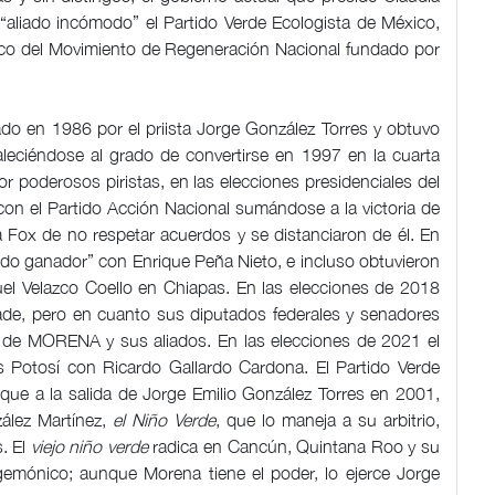
“aliado incómodo” el Partido Verde Ecologista de México,
ítico del Movimiento de Regeneración Nacional fundado por
ado en 1986 por el priista Jorge González Torres y obtuvo
aleciéndose al grado de convertirse en 1997 en la cuarta
r poderosos piristas, en las elecciones presidenciales del
con el Partido Acción Nacional sumándose a la victoria de
Fox de no respetar acuerdos y se distanciaron de él. En
ndo ganador” con Enrique Peña Nieto, e incluso obtuvieron
uel Velazco Coello en Chiapas. En las elecciones de 2018
ade, pero en cuanto sus diputados federales y senadores
de MORENA y sus aliados. En las elecciones de 2021 el
s Potosí con Ricardo Gallardo Cardona. El Partido Verde
 que a la salida de Jorge Emilio González Torres en 2001,
ález Martínez,
el Niño Verde
, que lo maneja a su arbitrio,
. El
viejo niño verde
radica en Cancún, Quintana Roo y su
gemónico; aunque Morena tiene el poder, lo ejerce Jorge