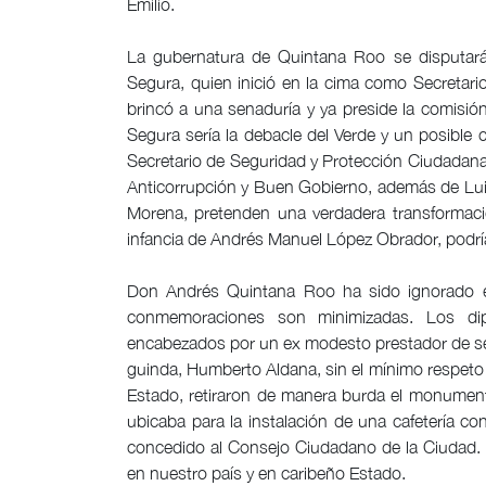
Emilio.
La gubernatura de Quintana Roo se disputará
Segura, quien inició en la cima como Secreta
brincó a una senaduría y ya preside la comisió
Segura sería la debacle del Verde y un posibl
Secretario de Seguridad y Protección Ciudadana
Anticorrupción y Buen Gobierno, además de Lui
Morena, pretenden una verdadera transformaci
infancia de Andrés Manuel López Obrador, podría
Don Andrés Quintana Roo ha sido ignorado en 
conmemoraciones son minimizadas. Los diput
encabezados por un ex modesto prestador de ser
guinda, Humberto Aldana, sin el mínimo respeto a
Estado, retiraron de manera burda el monumen
ubicaba para la instalación de una cafetería co
concedido al Consejo Ciudadano de la Ciudad. 
en nuestro país y en caribeño Estado.