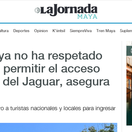
ltura
Deportes
Opinion
K'iintsil
SiempreViva
Tren Maya
Suple
a no ha respetado
 permitir el acceso
e del Jaguar, asegura
ro a turistas nacionales y locales para ingresar