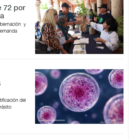
 72 por
da
obernación y
 demanda
6
ificación del
rásito