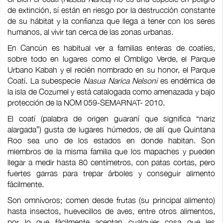
de extinción, sí están en riesgo por la destrucción constante
de su hábitat y la confianza que llega a tener con los seres
humanos, al vivir tan cerca de las zonas urbanas.
En Cancún es habitual ver a familias enteras de coatíes,
sobre todo en lugares como el Ombligo Verde, el Parque
Urbano Kabah y el recién nombrado en su honor, el Parque
Coatí. La subespecie
Nasua Narica Nelsoni
es endémica de
la isla de Cozumel y está catalogada como amenazada y bajo
protección de la NOM 059-SEMARNAT- 2010.
El coatí (palabra de origen guaraní que significa “nariz
alargada”) gusta de lugares húmedos, de allí que Quintana
Roo sea uno de los estados en donde habitan. Son
miembros de la misma familia que los mapaches y pueden
llegar a medir hasta 80 centímetros, con patas cortas, pero
fuertes garras para trepar árboles y conseguir alimento
fácilmente.
Son omnívoros; comen desde frutas (su principal alimento)
hasta insectos, huevecillos de aves, entre otros alimentos,
por lo que fácilmente aceptan cualquier cosa que les