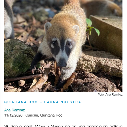
Foto: Ana Ramírez
QUINTANA ROO > FAUNA NUESTRA
Ana Ramírez
11/12/2020 | Cancún, Quintana Roo
Si bien el coatí (
Nasua Narica
) no es una especie en peligro