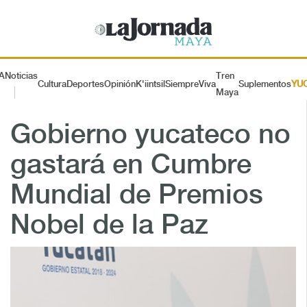
A
Noticias
Tren
Cultura
Deportes
Opinión
K'iintsil
SiempreViva
Suplementos
YU
Maya
Gobierno yucateco no
gastará en Cumbre
Mundial de Premios
Nobel de la Paz