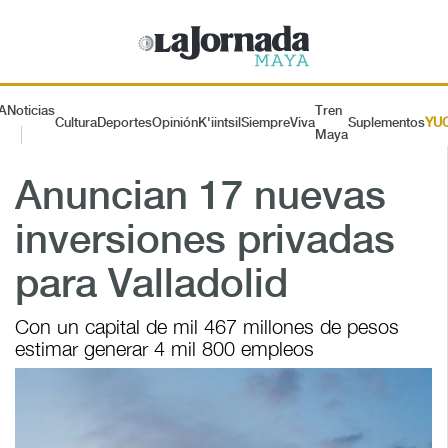
A
Noticias
Tren
Cultura
Deportes
Opinión
K'iintsil
SiempreViva
Suplementos
YU
Maya
Anuncian 17 nuevas
inversiones privadas
para Valladolid
Con un capital de mil 467 millones de pesos
estimar generar 4 mil 800 empleos