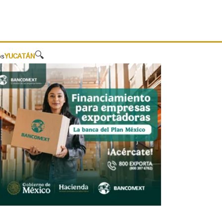
🔍
os
YUCATÁN