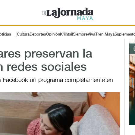
oticias
Cultura
Deportes
Opinión
K'iintsil
SiempreViva
Tren Maya
Suplement
ares preservan la
 redes sociales
en Facebook un programa completamente en