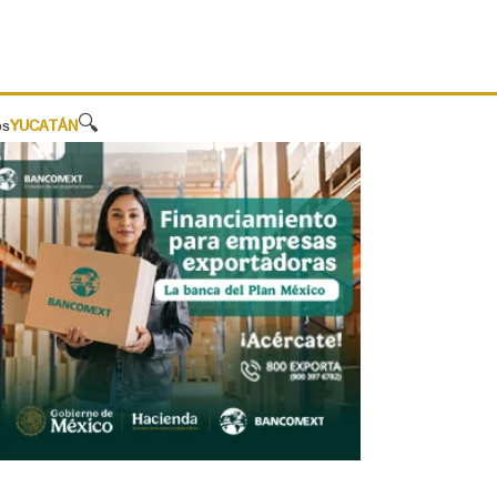
🔍
os
YUCATÁN