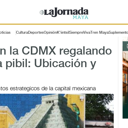
oticias
Cultura
Deportes
Opinión
K'iintsil
SiempreViva
Tren Maya
Suplement
 en la CDMX regalando
 pibil: Ubicación y
ntos estrategicos de la capital mexicana