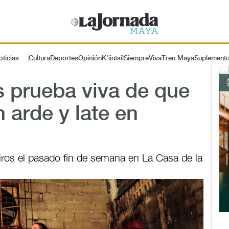
oticias
Cultura
Deportes
Opinión
K'iintsil
SiempreViva
Tren Maya
Suplement
s prueba viva de que
 arde y late en
piros el pasado fin de semana en La Casa de la