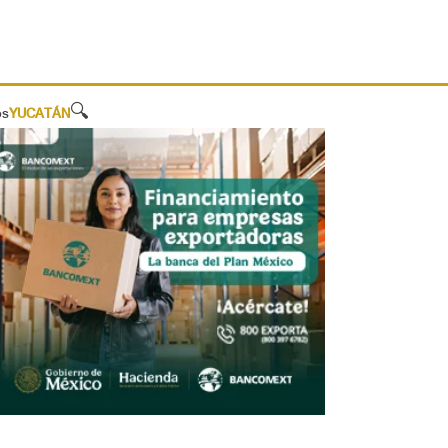
🔍
os
YUCATÁN