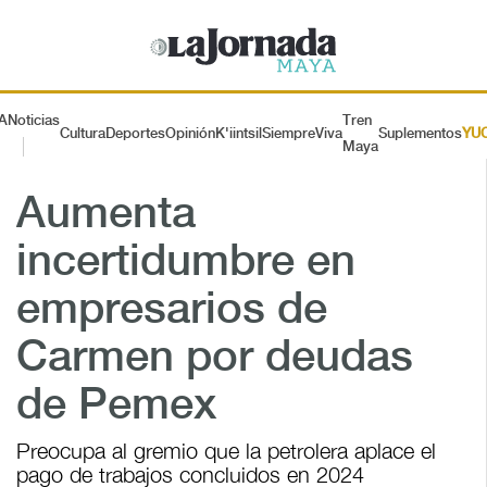
A
Noticias
Tren
Cultura
Deportes
Opinión
K'iintsil
SiempreViva
Suplementos
YU
Maya
Aumenta
incertidumbre en
empresarios de
Carmen por deudas
de Pemex
Preocupa al gremio que la petrolera aplace el
pago de trabajos concluidos en 2024