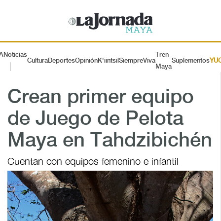
A
Noticias
Tren
Cultura
Deportes
Opinión
K'iintsil
SiempreViva
Suplementos
YU
Maya
Crean primer equipo
de Juego de Pelota
Maya en Tahdzibichén
Cuentan con equipos femenino e infantil