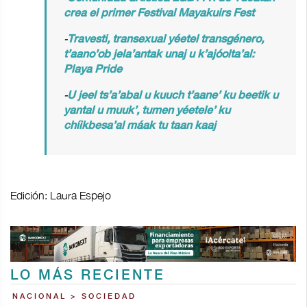
crea el primer Festival Mayakuirs Fest
-
Travesti, transexual yéetel transgénero,
t’aano’ob jela’antak unaj u k’ajóolta’al:
Playa Pride
-
U jeel ts’a’abal u kuuch t’aane’ ku beetik u
yantal u muuk’, tumen yéetele’ ku
chíikbesa’al máak tu taan kaaj
Edición: Laura Espejo
LO MÁS RECIENTE
NACIONAL > SOCIEDAD