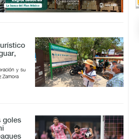
urístico
guar,
oración y su
ez Zamora
 goles
mi
Leagues