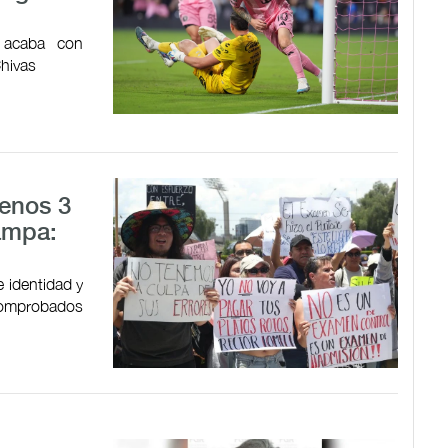
n acaba con
Chivas
menos 3
ampa:
 identidad y
 comprobados