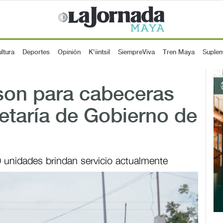
ltura
Deportes
Opinión
K'iintsil
SiempreViva
Tren Maya
Suple
son para cabeceras
etaría de Gobierno de
unidades brindan servicio actualmente