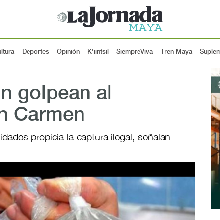
ltura
Deportes
Opinión
K'iintsil
SiempreViva
Tren Maya
Suple
ión golpean al
en Carmen
ridades propicia la captura ilegal, señalan