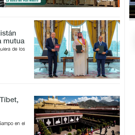
istán
a mutua
uiera de los
Tíbet,
 Gampo en el