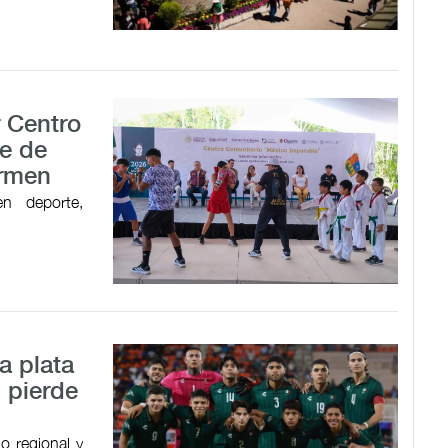
r Centro
e de
armen
en deporte,
a plata
 pierde
o regional y