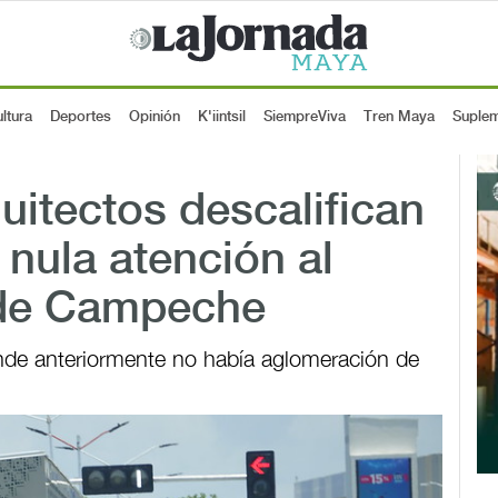
ltura
Deportes
Opinión
K'iintsil
SiempreViva
Tren Maya
Suple
uitectos descalifican
a nula atención al
 de Campeche
nde anteriormente no había aglomeración de