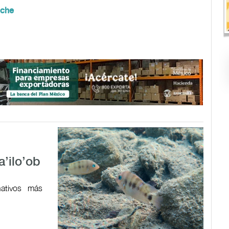
eche
a’ilo’ob
ativos más