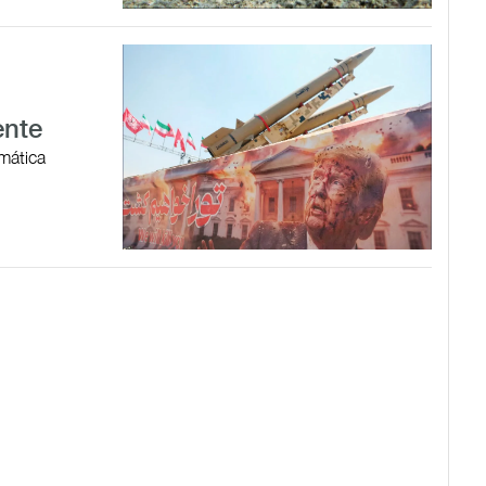
ente
omática