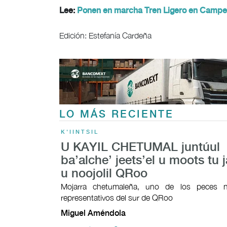
Lee:
Ponen en marcha Tren Ligero en Camp
Edición: Estefanía Cardeña
LO MÁS RECIENTE
K'IINTSIL
U KAYIL CHETUMAL juntúul
ba’alche’ jeets’el u moots tu j
u noojolil QRoo
Mojarra chetumaleña, uno de los peces n
representativos del sur de QRoo
Miguel Améndola