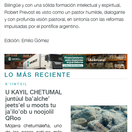
Bilingüe y con una sólida formación intelectual y espiritual,
Robert Prevost es visto como un pastor humilde, dialogante
y con profunda visión pastoral, en sintonía con las reformas
impulsadas por el pontífice argentino.
Edición: Emilio Gómez
LO MÁS RECIENTE
K'IINTSIL
U KAYIL CHETUMAL
juntúul ba’alche’
jeets’el u moots tu
ja’ilo’ob u noojolil
QRoo
Mojarra chetumaleña, uno
de los peces nativos más