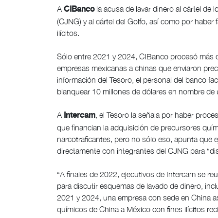
A
la acusa de lavar dinero al cártel de l
CIBanco
(CJNG) y al cártel del Golfo, así como por haber 
ilícitos.
Sólo entre 2021 y 2024, CIBanco procesó más d
empresas mexicanas a chinas que enviaron precu
información del Tesoro, el personal del banco fa
blanquear 10 millones de dólares en nombre de
A
, el Tesoro la señala por haber proc
Intercam
que financian la adquisición de precursores qu
narcotraficantes, pero no sólo eso, apunta que ej
directamente con integrantes del CJNG para “di
“A finales de 2022, ejecutivos de Intercam se 
para discutir esquemas de lavado de dinero, inc
2021 y 2024, una empresa con sede en China as
químicos de China a México con fines ilícitos r