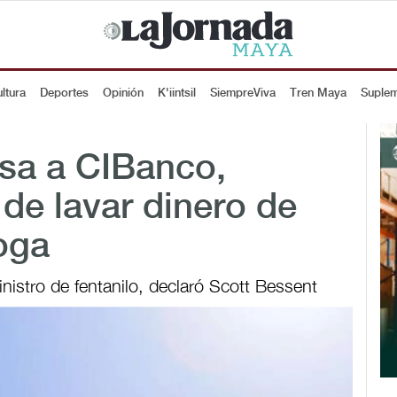
ltura
Deportes
Opinión
K'iintsil
SiempreViva
Tren Maya
Suple
sa a CIBanco,
 de lavar dinero de
roga
nistro de fentanilo, declaró Scott Bessent