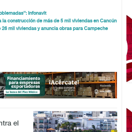
oblemadas'': Infonavit
 la construcción de más de 5 mil viviendas en Cancún
 26 mil viviendas y anuncia obras para Campeche
ntra el