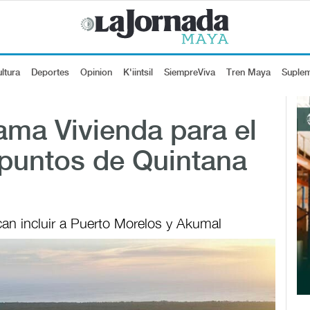
ltura
Deportes
Opinion
K'iintsil
SiempreViva
Tren Maya
Suple
ama Vivienda para el
 puntos de Quintana
n incluir a Puerto Morelos y Akumal