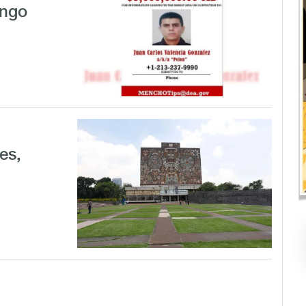
ingo
es,