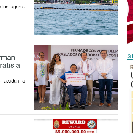
 los lugares
S
irman
ratis a
es acudan a