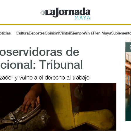
oticias
Cultura
Deportes
Opinión
K'iintsil
SiempreViva
Tren Maya
Suplement
oservidoras de
cional: Tribunal
zador y vulnera el derecho al trabajo