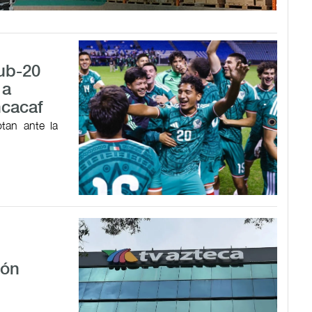
Sub-20
 a
ncacaf
tan ante la
ión