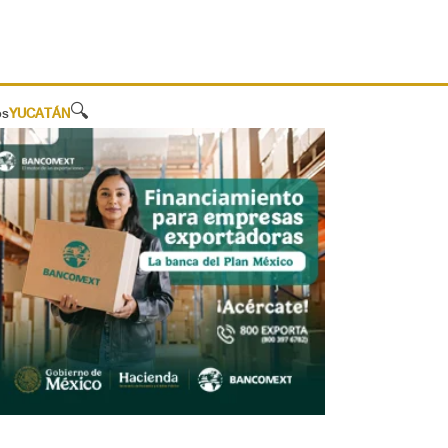
🔍
os
YUCATÁN