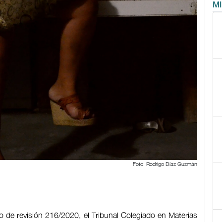
M
Foto: Rodrigo Díaz Guzmán
so de revisión 216/2020, el Tribunal Colegiado en Materias