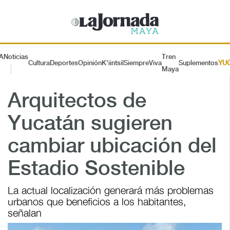
A
Noticias
Tren
Cultura
Deportes
Opinión
K'iintsil
SiempreViva
Suplementos
YU
Maya
Arquitectos de
Yucatán sugieren
cambiar ubicación del
Estadio Sostenible
La actual localización generará más problemas
urbanos que beneficios a los habitantes,
señalan