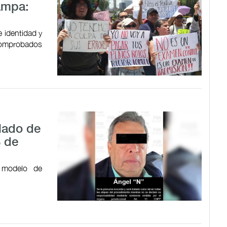
ampa:
 identidad y
 comprobados
alado de
3 de
 modelo de