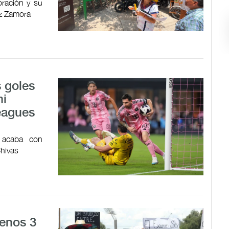
oración y su
ez Zamora
 goles
mi
Leagues
n acaba con
Chivas
menos 3