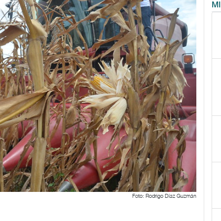
M
Foto: Rodrigo Díaz Guzmán