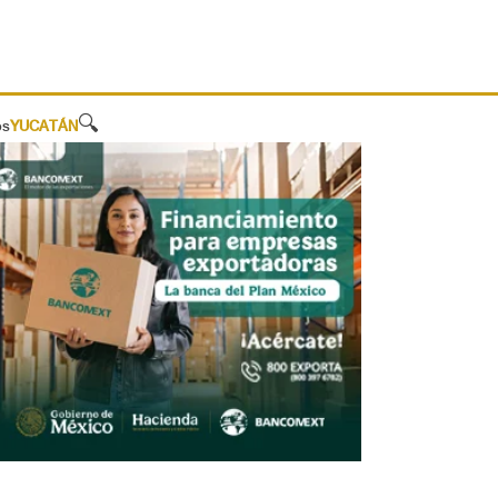
🔍
os
YUCATÁN