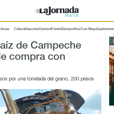
oticias
Cultura
Deportes
Opinión
K'iintsil
SiempreViva
Tren Maya
Suplement
maíz de Campeche
de compra con
pesos por una tonelada del grano, 200 pesos