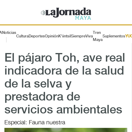
A
Noticias
Tren
Cultura
Deportes
Opinión
K'iintsil
SiempreViva
Suplementos
YU
Maya
El pájaro Toh, ave real
indicadora de la salud
de la selva y
prestadora de
servicios ambientales
Especial: Fauna nuestra