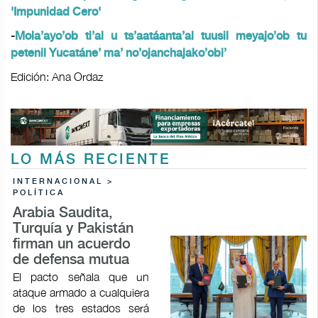
'Impunidad Cero'
-
Mola’ayo’ob ti’al u ts’aatáanta’al tuusil meyajo’ob tu
petenil Yucatáne’ ma’ no’ojanchajako’obi’
Edición: Ana Ordaz
LO MÁS RECIENTE
INTERNACIONAL >
POLÍTICA
Arabia Saudita,
Turquía y Pakistán
firman un acuerdo
de defensa mutua
El pacto señala que un
ataque armado a cualquiera
de los tres estados será