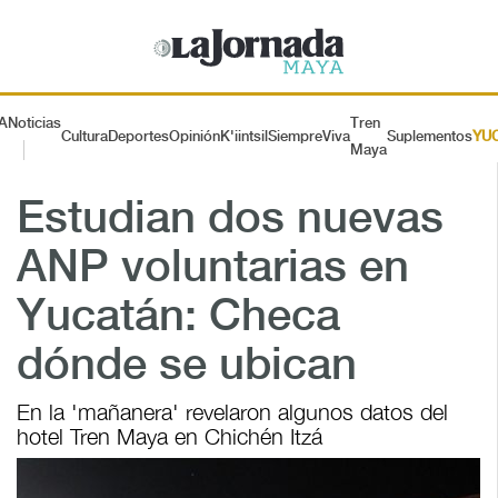
A
Noticias
Tren
Cultura
Deportes
Opinión
K'iintsil
SiempreViva
Suplementos
YU
Maya
Estudian dos nuevas
ANP voluntarias en
Yucatán: Checa
dónde se ubican
En la 'mañanera' revelaron algunos datos del
hotel Tren Maya en Chichén Itzá