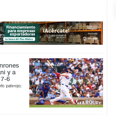
onrones
ni y a
 7-6
o patirrojo;