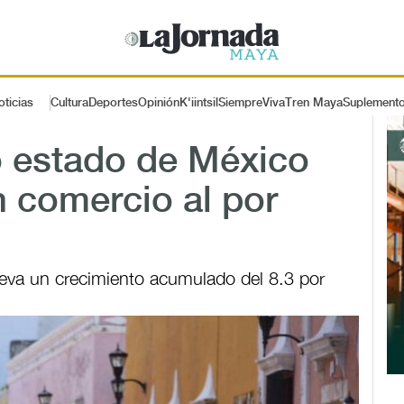
oticias
Cultura
Deportes
Opinión
K'iintsil
SiempreViva
Tren Maya
Suplement
 estado de México
 comercio al por
 lleva un crecimiento acumulado del 8.3 por