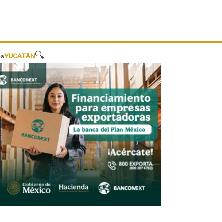
🔍
os
YUCATÁN