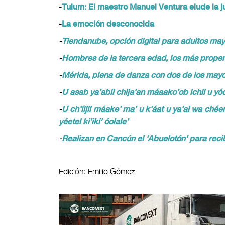
-
Tulum: El maestro Manuel Ventura elude la j
-
La emoción desconocida
-
Tiendanube, opción digital para adultos m
-
Hombres de la tercera edad, los más propens
-
Mérida, plena de danza con dos de los mayor
-
U asab ya’abil chija’an máaako’ob ichil u yó
-
U ch’íijil máake’ ma’ u k’áat u ya’al wa chéen
yéetel ki’iki’ óolale’
-
Realizan en Cancún el 'Abuelotón' para reci
Edición: Emilio Gómez