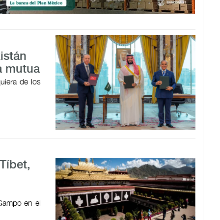
istán
a mutua
uiera de los
Tíbet,
 Gampo en el