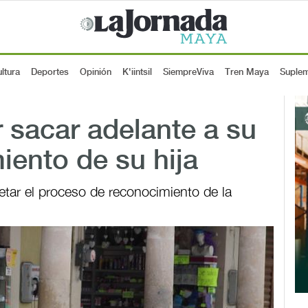
ltura
Deportes
Opinión
K'iintsil
SiempreViva
Tren Maya
Suple
r sacar adelante a su
miento de su hija
etar el proceso de reconocimiento de la