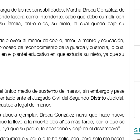
 carga de las responsabilidades, Martha Broca González, de
 donde labora como intendente, sabe que debe cumplir con
u familia, entre ellos, su nieto, el cual quedó bajo su
de proveer al menor de cobijo, amor, alimento y educación,
 proceso de reconocimiento de la guarda y custodia, lo cual
s en el plantel educativo en que estudia su nieto, ya que su
el único medio de sustento del menor, sin embargo y pese
ntado ante el Juzgado Civil del Segundo Distrito Judicial,
custodia legal del menor.
 abuela ejemplar, Broca González narra que hace nueve
ue la llevó a la muerte dos años más tarde, por lo que se
o, “ya que su padre, lo abandonó y dejó en el desamparo”.
S
documento y por ello lo he solicitado, pero solo me hacen