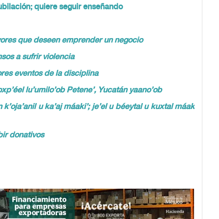
ubilación; quiere seguir enseñando
ayores que deseen emprender un negocio
os a sufrir violencia
es eventos de la disciplina
oxp’éel lu’umilo’ob Petene’, Yucatán yaano’ob
 k’oja’anil u ka’aj máaki’; je’el u béeytal u kuxtal máak
bir donativos