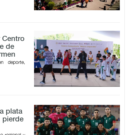
r Centro
e de
armen
en deporte,
a plata
 pierde
o regional y