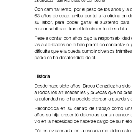
28/08/2022 | San Francisco de Campeche
Con caminar lento, por el peso de los años y la
63 años de edad, arriba puntal a la oficina en
su labor, para poder ganar el sustento para s
responsabilidad, tras el fallecimiento de su hija.
Pese a contar con años bajo la responsabilidad 
las autoridades no le han permitido concretar el
dificulta que ella pueda cumplir diversos trámite
padre se ha desatendido de él.
Historia
Desde hace siete años, Broca González ha sido 
a todos los antecedentes y pruebas que ha prese
la autoridad no le ha podido otorgar la guarda y 
Reconocida en su centro de trabajo como una
años su hija presentó dolencias por un cáncer q
vio en la necesidad de hacerse cargo de su niet
“Ya estoy cansada, en la escuela me piden este 