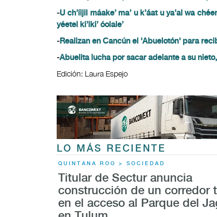
-
U ch’íijil máake’ ma’ u k’áat u ya’al wa chéen
yéetel ki’iki’ óolale’
-
Realizan en Cancún el 'Abuelotón' para reci
-
Abuelita lucha por sacar adelante a su nieto, 
Edición: Laura Espejo
LO MÁS RECIENTE
QUINTANA ROO > SOCIEDAD
Titular de Sectur anuncia
construcción de un corredor t
en el acceso al Parque del Ja
en Tulum