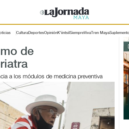
oticias
Cultura
Deportes
Opinión
K'iintsil
SiempreViva
Tren Maya
Suplement
nimo de
iatra
ncia a los módulos de medicina preventiva