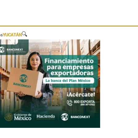
🔍
os
YUCATÁN