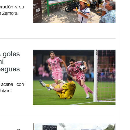
oración y su
ez Zamora
 goles
mi
Leagues
n acaba con
Chivas