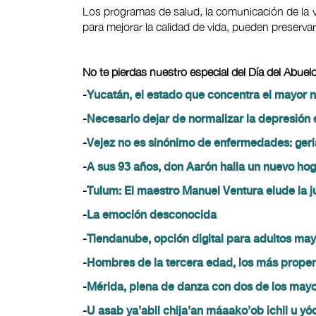
Los programas de salud, la comunicación de la ve
para mejorar la calidad de vida, pueden preservar
No te pierdas nuestro especial del Día del Abuelo
-
Yucatán, el estado que concentra el mayor 
-
Necesario dejar de normalizar la depresión 
-
Vejez no es sinónimo de enfermedades: geri
-
A sus 93 años, don Aarón halla un nuevo hog
-
Tulum: El maestro Manuel Ventura elude la j
-
La emoción desconocida
-
Tiendanube, opción digital para adultos m
-
Hombres de la tercera edad, los más propens
-
Mérida, plena de danza con dos de los mayor
-
U asab ya’abil chija’an máaako’ob ichil u yó