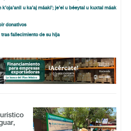
 k’oja’anil u ka’aj máaki’; je’el u béeytal u kuxtal máak
bir donativos
tras fallecimiento de su hija
urístico
guar,