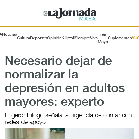
A
Noticias
Tren
Cultura
Deportes
Opinión
K'iintsil
SiempreViva
Suplementos
YU
Maya
Necesario dejar de
normalizar la
depresión en adultos
mayores: experto
El gerontólogo señala la urgencia de contar con
redes de apoyo