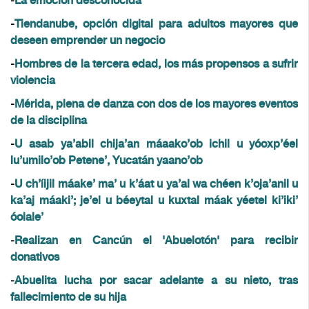
-
La emoción desconocida
-
Tiendanube, opción digital para adultos mayores que
deseen emprender un negocio
-
Hombres de la tercera edad, los más propensos a sufrir
violencia
-
Mérida, plena de danza con dos de los mayores eventos
de la disciplina
-
U asab ya’abil chija’an máaako’ob ichil u yóoxp’éel
lu’umilo’ob Petene’, Yucatán yaano’ob
-
U ch’íijil máake’ ma’ u k’áat u ya’al wa chéen k’oja’anil u
ka’aj máaki’; je’el u béeytal u kuxtal máak yéetel ki’iki’
óolale’
-
Realizan en Cancún el 'Abuelotón' para recibir
donativos
-
Abuelita lucha por sacar adelante a su nieto, tras
fallecimiento de su hija