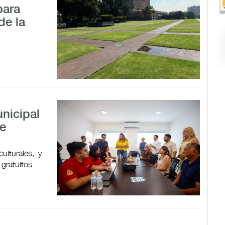
para
de la
nicipal
de
ulturales, y
 gratuitos