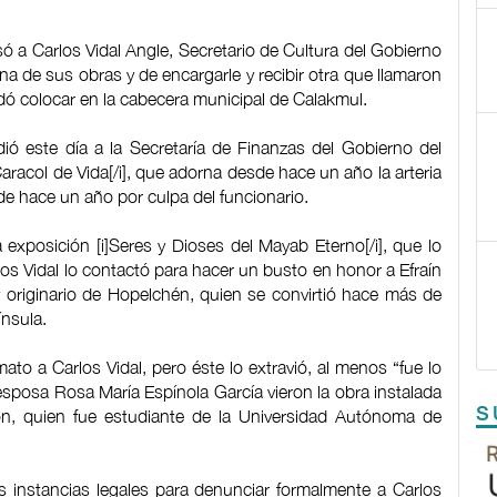
ó a Carlos Vidal Angle, Secretario de Cultura del Gobierno
a de sus obras y de encargarle y recibir otra que llamaron
ndó colocar en la cabecera municipal de Calakmul.
dió este día a la Secretaría de Finanzas del Gobierno del
Caracol de Vida[/i], que adorna desde hace un año la arteria
esde hace un año por culpa del funcionario.
a exposición [i]Seres y Dioses del Mayab Eterno[/i], que lo
rlos Vidal lo contactó para hacer un busto en honor a Efraín
y originario de Hopelchén, quien se convirtió hace más de
ínsula.
o a Carlos Vidal, pero éste lo extravió, al menos “fue lo
esposa Rosa María Espínola García vieron la obra instalada
S
rón, quien fue estudiante de la Universidad Autónoma de
as instancias legales para denunciar formalmente a Carlos