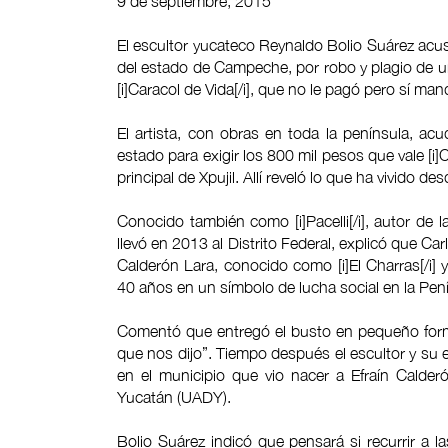
9 de septiembre, 2015
El escultor yucateco Reynaldo Bolio Suárez acus
del estado de Campeche, por robo y plagio de un
[i]Caracol de Vida[/i], que no le pagó pero sí ma
El artista, con obras en toda la península, acu
estado para exigir los 800 mil pesos que vale [i]
principal de Xpujil. Allí reveló lo que ha vivido d
Conocido también como [i]Pacelli[/i], autor de l
llevó en 2013 al Distrito Federal, explicó que Ca
Calderón Lara, conocido como [i]El Charras[/i] 
40 años en un símbolo de lucha social en la Pen
Comentó que entregó el busto en pequeño format
que nos dijo”. Tiempo después el escultor y su 
en el municipio que vio nacer a Efraín Calde
Yucatán (UADY).
Bolio Suárez indicó que pensará si recurrir a l