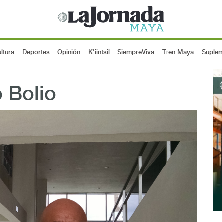
ltura
Deportes
Opinión
K'iintsil
SiempreViva
Tren Maya
Suple
 Bolio