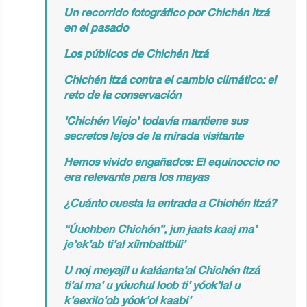
Un recorrido fotográfico por Chichén Itzá
en el pasado
Los públicos de Chichén Itzá
Chichén Itzá contra el cambio climático: el
reto de la conservación
'Chichén Viejo' todavía mantiene sus
secretos lejos de la mirada visitante
Hemos vivido engañados: El equinoccio no
era relevante para los mayas
¿Cuánto cuesta la entrada a Chichén Itzá?
“Úuchben Chichén”, jun jaats kaaj ma’
je’ek’ab ti’al xíimbaltbili’
U noj meyajil u kaláanta’al Chichén Itzá
ti’al ma’ u yúuchul loob ti’ yóok’lal u
k’eexilo’ob yóok’ol kaabi’