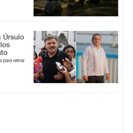
 Úrsulo
 los
ato
 para retirar