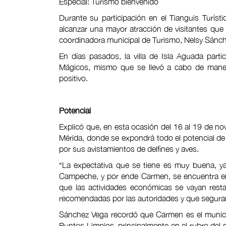
Especial: Turismo bienvenido
Durante su participación en el Tianguis Turís
alcanzar una mayor atracción de visitantes que
coordinadora municipal de Turismo, Nelsy Sánc
En días pasados, la villa de Isla Aguada parti
Mágicos, mismo que se llevó a cabo de manera
positivo.
Potencial
Explicó que, en esta ocasión del 16 al 19 de nov
Mérida, donde se expondrá todo el potencial de
por sus avistamientos de delfines y aves.
“La expectativa que se tiene es muy buena, ya
Campeche, y por ende Carmen, se encuentra en 
que las actividades económicas se vayan resta
recomendadas por las autoridades y que seguram
Sánchez Vega recordó que Carmen es el munici
Puntos Limpios, principalmente en el rubro del s