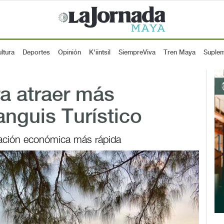
ltura
Deportes
Opinión
K'iintsil
SiempreViva
Tren Maya
Suple
a atraer más
ianguis Turístico
vación económica más rápida