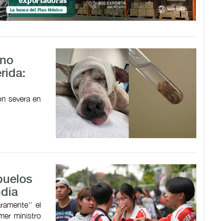
ano
rida:
ón severa en
buelos
ndia
aramente'' el
mer ministro