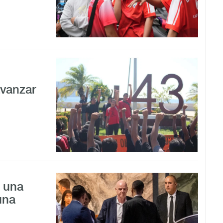
avanzar
a una
una