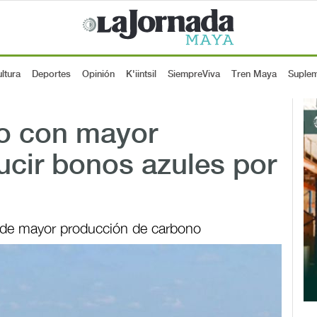
ltura
Deportes
Opinión
K'iintsil
SiempreViva
Tren Maya
Suple
o con mayor
ucir bonos azules por
l de mayor producción de carbono