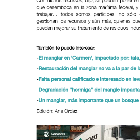
Con dichos recursos, dijo, se pueden poner en 
que desemboca en la zona marítima federal, y
trabajar… todos somos partícipes, no sólo
gestionan los recursos y aún más, quienes pued
pueden mejorar su tratamiento de residuos industr
También te puede interesar:
-
El manglar en 'Carmen', impactado por: tal
-
Restauración del manglar no va a la par de 
-
Falta personal calificado e interesado en l
-
Degradación ''hormiga'' del mangle impacta
-
Un manglar, más importante que un bosque 
Edición: Ana Ordaz