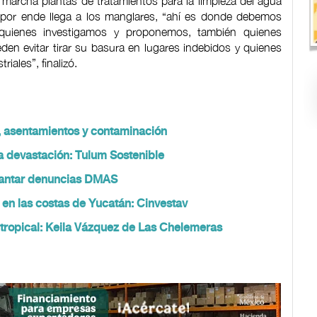
marcha plantas de tratamientos para la limpieza del agua
 por ende llega a los manglares, “ahí es donde debemos
 quienes investigamos y proponemos, también quienes
en evitar tirar su basura en lugares indebidos y quienes
iales”, finalizó.
a, asentamientos y contaminación
la devastación: Tulum Sostenible
evantar denuncias DMAS
 en las costas de Yucatán: Cinvestav
tropical: Keila Vázquez de Las Chelemeras