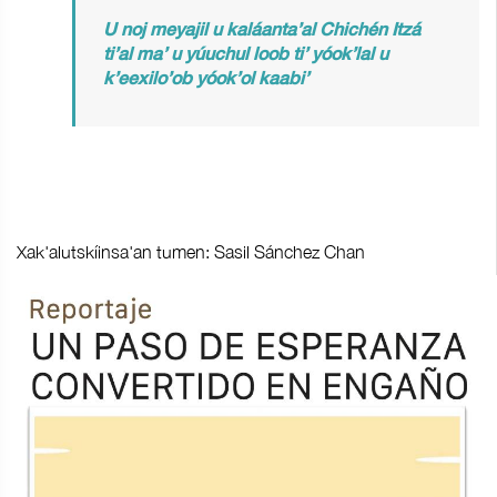
U noj meyajil u kaláanta’al Chichén Itzá
ti’al ma’ u yúuchul loob ti’ yóok’lal u
k’eexilo’ob yóok’ol kaabi’
Xak'alutskíinsa'an tumen: Sasil Sánchez Chan