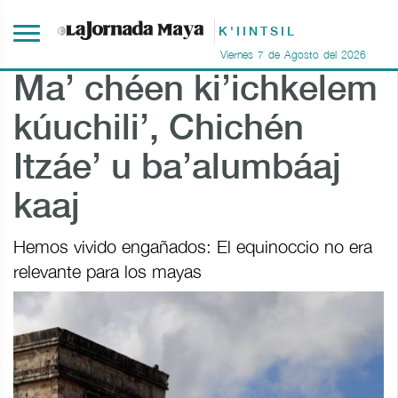
K'IINTSIL
Viernes
7
de
Agosto
del
2026
Ma’ chéen ki’ichkelem
kúuchili’, Chichén
Itzáe’ u ba’alumbáaj
kaaj
Hemos vivido engañados: El equinoccio no era
relevante para los mayas