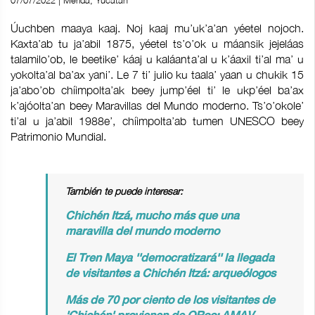
07/07/2022 | Mérida, Yucatán
Úuchben maaya kaaj. Noj kaaj mu’uk’a’an yéetel nojoch.
Kaxta’ab tu ja’abil 1875, yéetel ts’o’ok u máansik jejeláas
talamilo’ob, le beetike’ káaj u kaláanta’al u k’áaxil ti’al ma’ u
yokolta’al ba’ax yani’. Le 7 ti’ julio ku taala’ yaan u chukik 15
ja’abo’ob chíimpolta’ak beey jump’éel ti’ le ukp’éel ba’ax
k’ajóolta’an beey Maravillas del Mundo moderno. Ts’o’okole’
ti’al u ja’abil 1988e’, chíimpolta’ab tumen UNESCO beey
Patrimonio Mundial.
También te puede interesar:
Chichén Itzá, mucho más que una
maravilla del mundo moderno
El Tren Maya ''democratizará'' la llegada
de visitantes a Chichén Itzá: arqueólogos
Más de 70 por ciento de los visitantes de