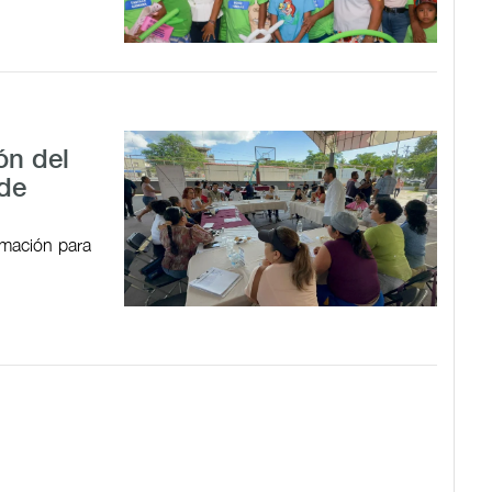
ón del
 de
ormación para