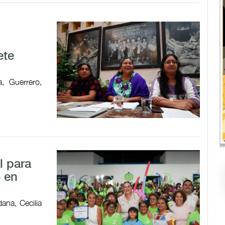
ete
, Guerrero,
l para
o en
ana, Cecilia