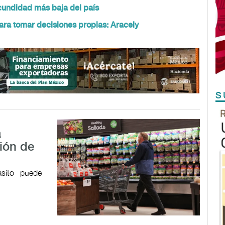
ecundidad más baja del país
ra tomar decisiones propias: Aracely
S
a
ión de
ásito puede