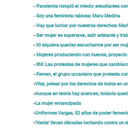
-
Pandemia rompió el miedo: estudiantes con
-
Soy una feminista rabiosa: Maru Medina
-
Hay que luchar por nuestros derechos: Mar
-
Ser mujer es superarse, salir adelante y tra
-
Ni siquiera querían escucharme por ser muj
-
Mujeres produciendo con huevos, proyecto d
- 8M: Las protestas de mujeres que cambiar
-
Femen, el grupo ucraniano que protesta co
-
Vital, pelear por los derechos de todos en 
-
Aunque en teoría hay avances, todavía qued
-
La mujer emancipada
-
Uniformes Vargas, 52 años de poder femeni
-
'Nenis' llevan décadas luchando contra un s