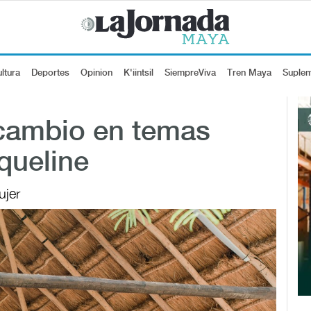
ltura
Deportes
Opinion
K'iintsil
SiempreViva
Tren Maya
Suple
cambio en temas
queline
ujer