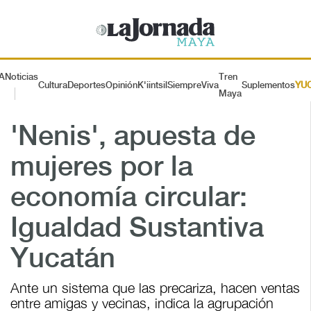
A
Noticias
Tren
Cultura
Deportes
Opinión
K'iintsil
SiempreViva
Suplementos
YU
Maya
'Nenis', apuesta de
mujeres por la
economía circular:
Igualdad Sustantiva
Yucatán
Ante un sistema que las precariza, hacen ventas
entre amigas y vecinas, indica la agrupación