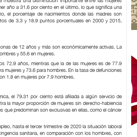
 muestra una disminución importante entre las mujeres
r año a 31.6 por ciento en el último, lo que significa una
ario, el porcentaje de nacimientos donde las madres son
entos de 3.3 y 18.9 puntos porcentuales en 2000 y 2015,
sonas de 12 años y más son económicamente activas. La
hombres y 55.6 en mujeres.
os 72.9 años, mientras que la de las mujeres es de 77.9
ra mujeres y 73.6 para hombres. En la tasa de defunciones
aron 1.8 en mujeres por 7.9 hombres.
ca, el 79.31 por ciento está afiliada a algún servicio de
ntra la mayor proporción de mujeres sin derecho-habiencia
es que predominan son exclusivas en ellas, como el cáncer
o, hasta el tercer trimestre de 2020 la situación laboral
tingencia sanitaria, en comparación con los hombres, con