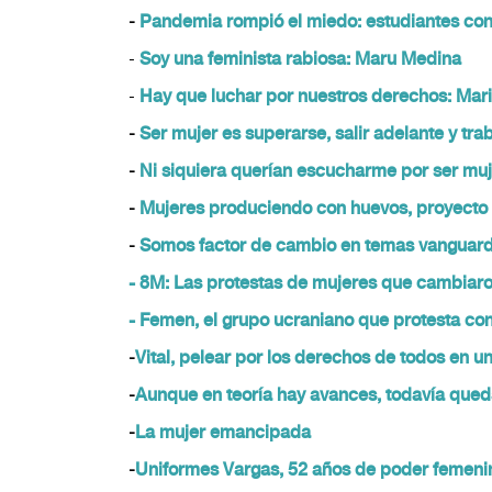
-
Pandemia rompió el miedo: estudiantes con
-
Soy una feminista rabiosa: Maru Medina
-
Hay que luchar por nuestros derechos: Mar
-
Ser mujer es superarse, salir adelante y tra
-
Ni siquiera querían escucharme por ser muj
-
Mujeres produciendo con huevos, proyecto d
-
Somos factor de cambio en temas vanguardi
- 8M: Las protestas de mujeres que cambiar
-
Femen, el grupo ucraniano que protesta co
-
Vital, pelear por los derechos de todos en 
-
Aunque en teoría hay avances, todavía qued
-
La mujer emancipada
-
Uniformes Vargas, 52 años de poder femeni