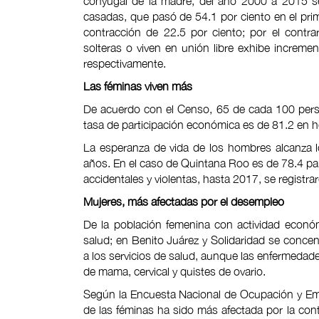
conyugal de la madre, del año 2000 a 2015 se
casadas, que pasó de 54.1 por ciento en el prime
contracción de 22.5 por ciento; por el contr
solteras o viven en unión libre exhibe increm
respectivamente.
Las féminas viven más
De acuerdo con el Censo, 65 de cada 100 per
tasa de participación económica es de 81.2 en 
La esperanza de vida de los hombres alcanza l
años. En el caso de Quintana Roo es de 78.4 pa
accidentales y violentas, hasta 2017, se registr
Mujeres, más afectadas por el desempleo
De la población femenina con actividad económi
salud; en Benito Juárez y Solidaridad se conce
a los servicios de salud, aunque las enfermedad
de mama, cervical y quistes de ovario.
Según la Encuesta Nacional de Ocupación y Emple
de las féminas ha sido más afectada por la con