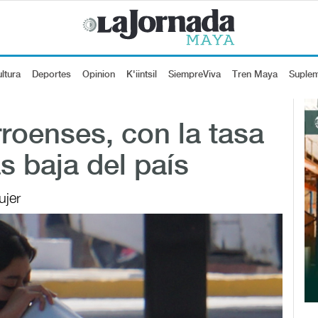
ltura
Deportes
Opinion
K'iintsil
SiempreViva
Tren Maya
Suple
roenses, con la tasa
 baja del país
ujer