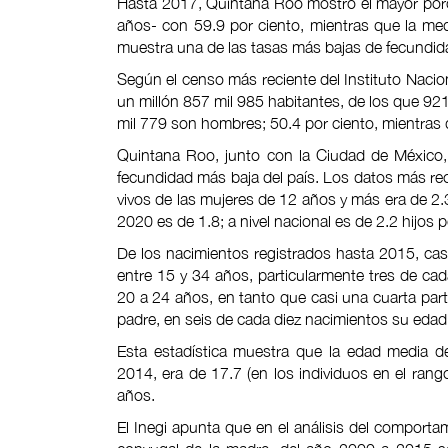
Hasta 2017, Quintana Roo mostró el mayor porce
años- con 59.9 por ciento, mientras que la med
muestra una de las tasas más bajas de fecundida
Según el censo más reciente del Instituto Nacion
un millón 857 mil 985 habitantes, de los que 921
mil 779 son hombres; 50.4 por ciento, mientras
Quintana Roo, junto con la Ciudad de México, B
fecundidad más baja del país. Los datos más rec
vivos de las mujeres de 12 años y más era de 2.
2020 es de 1.8; a nivel nacional es de 2.2 hijos 
De los nacimientos registrados hasta 2015, c
entre 15 y 34 años, particularmente tres de ca
20 a 24 años, en tanto que casi una cuarta part
padre, en seis de cada diez nacimientos su edad 
Esta estadística muestra que la edad media de 
2014, era de 17.7 (en los individuos en el ran
años.
El Inegi apunta que en el análisis del comport