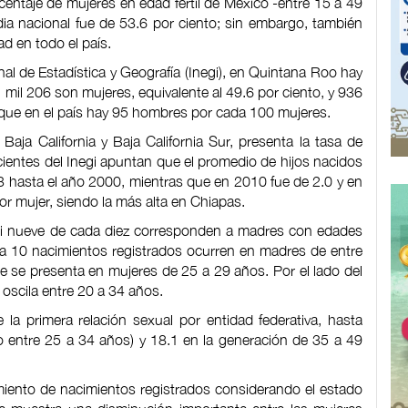
ntaje de mujeres en edad fértil de México -entre 15 a 49
ia nacional fue de 53.6 por ciento; sin embargo, también
d en todo el país.
al de Estadística y Geografía (Inegi), en Quintana Roo hay
 mil 206 son mujeres, equivalente al 49.6 por ciento, y 936
 que en el país hay 95 hombres por cada 100 mujeres.
aja California y Baja California Sur, presenta la tasa de
ientes del Inegi apuntan que el promedio de hijos nacidos
3 hasta el año 2000, mientras que en 2010 fue de 2.0 y en
por mujer, siendo la más alta en Chiapas.
asi nueve de cada diez corresponden a madres con edades
da 10 nacimientos registrados ocurren en madres de entre
e se presenta en mujeres de 25 a 29 años. Por el lado del
oscila entre 20 a 34 años.
la primera relación sexual por entidad federativa, hasta
go entre 25 a 34 años) y 18.1 en la generación de 35 a 49
amiento de nacimientos registrados considerando el estado