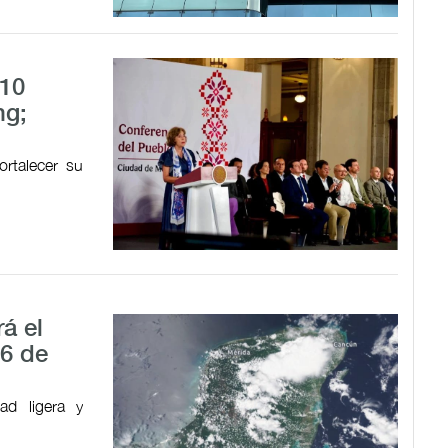
 10
ng;
ortalecer su
á el
 6 de
dad ligera y