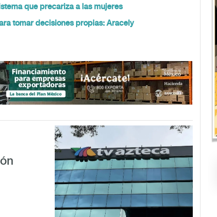
istema que precariza a las mujeres
ra tomar decisiones propias: Aracely
ión