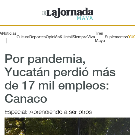
A
Noticias
Tren
Cultura
Deportes
Opinión
K'iintsil
SiempreViva
Suplementos
YU
Maya
Por pandemia,
Yucatán perdió más
de 17 mil empleos:
Canaco
Especial: Aprendiendo a ser otros