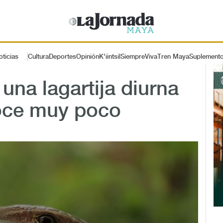
oticias
Cultura
Deportes
Opinión
K'iintsil
SiempreViva
Tren Maya
Suplement
una lagartija diurna
noce muy poco