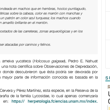
edondeada en machos que en hembras, hocico puntiagudo,
tricas sobre la cabeza, color es marrón con manchas y
un patrón en color azul turquesa; los machos cuando
n amarillo brillante en el mentón.
ostados de las carreteras, zonas arqueológicas y en los
er atacadas por caninos y felinos.
a ameiva yucateca (
Holcosus gaigeae
), Pedro E. Nahuat
n una nota científica sobre Observaciones de Depredación,
 donde descubrieron que ésta podría ser devorada por
a mayor parte de información conocida es basada en la
S
ervera y Pérez Martínez, esta especie, en la Reserva de la
raña de la familia Lycosidae, lo cual apenas comenzaría
on en:
https:// herpetologia.fciencias.unam.mx/index.