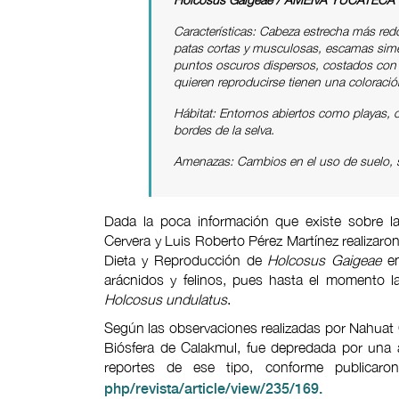
Características: Cabeza estrecha más r
patas cortas y musculosas, escamas simé
puntos oscuros dispersos, costados con 
quieren reproducirse tienen una coloració
Hábitat: Entornos abiertos como playas, c
bordes de la selva.
Amenazas: Cambios en el uso de suelo, s
Dada la poca información que existe sobre l
Cervera y Luis Roberto Pérez Martínez realizaro
Dieta y Reproducción de
Holcosus Gaigeae
en
arácnidos y felinos, pues hasta el momento l
Holcosus undulatus
.
Según las observaciones realizadas por Nahuat C
Biósfera de Calakmul, fue depredada por una a
reportes de ese tipo, conforme publicar
php/revista/article/view/235/169.