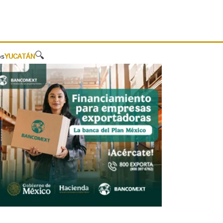
🔍
os
YUCATÁN