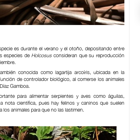
specie es durante el verano y el otoño, depositando entre
as especies de
Holcosus
consideran que su reproducción
ciembre.
también conocida como lagartija arcoíris, ubicada en la
función de controlador biológico, al comerse los animales
o Díaz Gamboa.
mportante para alimentar serpientes y aves como águilas,
la nota científica, pues hay felinos y caninos que suelen
r a los animales para que no las lastimen.