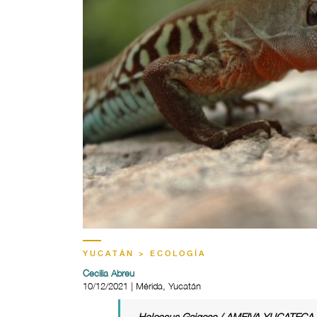
YUCATÁN > ECOLOGÍA
Cecilia Abreu
10/12/2021 | Mérida, Yucatán
Holcosus Gaigeae / AMEIVA YUCATECA