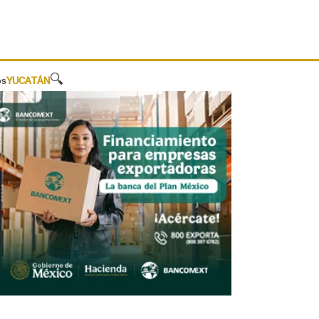
🔍
os
YUCATÁN