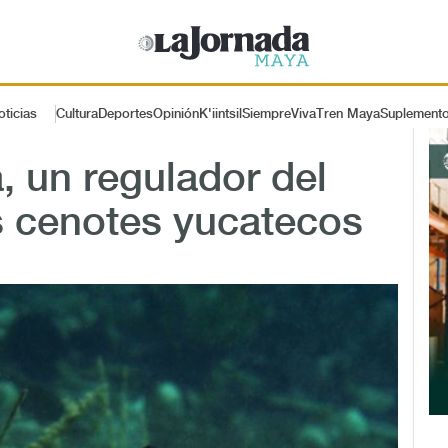
oticias
Cultura
Deportes
Opinión
K'iintsil
SiempreViva
Tren Maya
Suplement
, un regulador del
s cenotes yucatecos