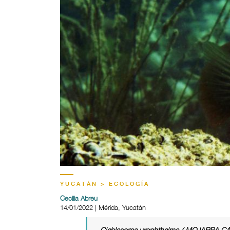
YUCATÁN > ECOLOGÍA
Cecilia Abreu
14/01/2022 | Mérida, Yucatán
Cichlasoma urophthalma / MOJARRA 