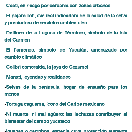
-
Coatí, en riesgo por cercanía con zonas urbanas
-
El pájaro Toh, ave real indicadora de la salud de la selva
y prestadora de servicios ambientales
-
Delfines de la Laguna de Términos, símbolo de la Isla
del Carmen
-
El flamenco, símbolo de Yucatán, amenazado por
cambio climático
-
Colibrí esmeralda, la joya de Cozumel
-
Manatí, leyendas y realidades
-
Selvas de la península, hogar de ensueño para los
monos
-
Tortuga caguama, ícono del Caribe mexicano
-
Ni muerte, ni mal agüero: las lechuzas contribuyen al
bienestar del campo yucateco
-
Iguanas o garrobos, especie cuya protección aumenta