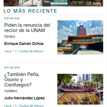
LO MÁS RECIENTE
OPINIÓN
Piden la renuncia del
rector de la UNAM
Dinero
Enrique Galván Ochoa
Hace 1 h | Ciudad de México
OPINIÓN
¿También Peña,
Osorio y
Cienfuegos?
Astillero
Julio Hernández López
Hace 1 h | Ciudad de México