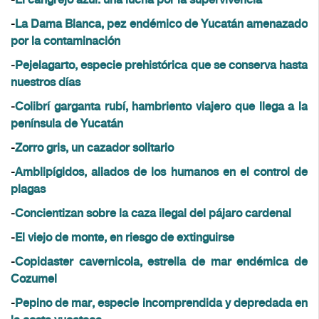
El cangrejo azul: una lucha por la supervivencia
-
La Dama Blanca, pez endémico de Yucatán amenazado
por la contaminación
-
Pejelagarto, especie prehistórica que se conserva hasta
nuestros días
-
Colibrí garganta rubí, hambriento viajero que llega a la
península de Yucatán
-
Zorro gris, un cazador solitario
-
Amblipígidos, aliados de los humanos en el control de
plagas
-
Concientizan sobre la caza ilegal del pájaro cardenal
-
El viejo de monte, en riesgo de extinguirse
-
Copidaster cavernicola, estrella de mar endémica de
Cozumel
-
Pepino de mar, especie incomprendida y depredada en