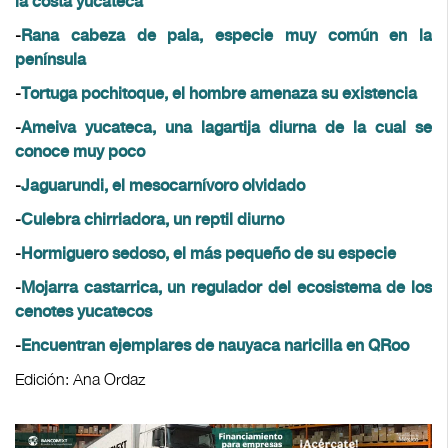
la costa yucateca
-
Rana cabeza de pala, especie muy común en la
península
-
Tortuga pochitoque, el hombre amenaza su existencia
-
Ameiva yucateca, una lagartija diurna de la cual se
conoce muy poco
-
Jaguarundi, el mesocarnívoro olvidado
-
Culebra chirriadora, un reptil diurno
-
Hormiguero sedoso, el más pequeño de su especie
-
Mojarra castarrica, un regulador del ecosistema de los
cenotes yucatecos
-
Encuentran ejemplares de nauyaca naricilla en QRoo
Edición: Ana Ordaz