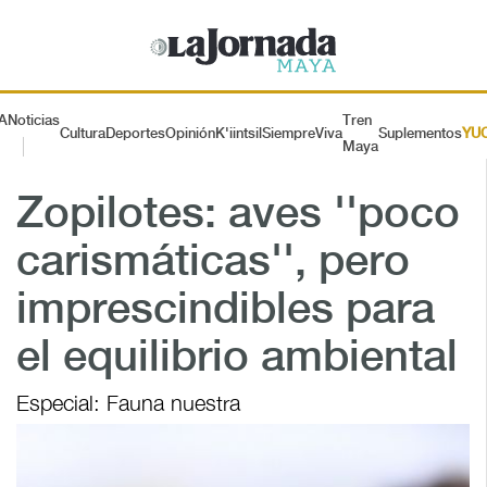
A
Noticias
Tren
Cultura
Deportes
Opinión
K'iintsil
SiempreViva
Suplementos
YU
Maya
Zopilotes: aves ''poco
carismáticas'', pero
imprescindibles para
el equilibrio ambiental
Especial: Fauna nuestra