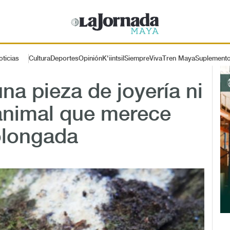
oticias
Cultura
Deportes
Opinión
K'iintsil
SiempreViva
Tren Maya
Suplement
na pieza de joyería ni
 animal que merece
olongada