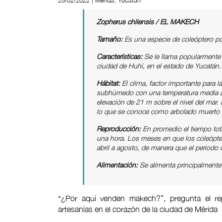
25/02/2022 | Mérida, Yucatán
Zopherus chilensis / EL MAKECH
Tamaño:
Es una especie de coleóptero pol
Características:
Se le llama popularmente 
ciudad de Huhí, en el estado de Yucatán
Hábitat:
El clima, factor importante para la
subhúmedo con una temperatura media an
elevación de 21 m sobre el nivel del mar
lo que se conoce como arbolado muerto en
Reproducción:
En promedio el tiempo tot
una hora. Los meses en que los coleópte
abril a agosto, de manera que el periodo
Alimentación:
Se alimenta principalment
“¿Por aquí venden makech?”, pregunta el re
artesanías en el corazón de la ciudad de Mérida