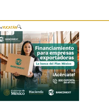
🔍
os
YUCATÁN