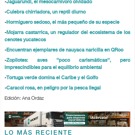
-
Jaguarundi, el mesocarnívoro olvidado
-
Culebra chirriadora, un reptil diurno
-
Hormiguero sedoso, el más pequeño de su especie
-
Mojarra castarrica, un regulador del ecosistema de los
cenotes yucatecos
-
Encuentran ejemplares de nauyaca naricilla en QRoo
-
Zopilotes: aves ''poco carismáticas'', pero
imprescindibles para el equilibrio ambiental
-
Tortuga verde domina el Caribe y el Golfo
-
Caracol rosa, en peligro por la pesca ilegal
Edición: Ana Ordaz
LO MÁS RECIENTE